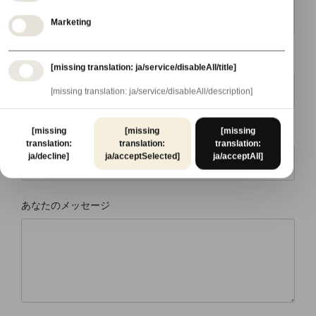
Marketing
国
[missing translation: ja/service/disableAll/title]
[missing translation: ja/service/disableAll/description]
[missing
[missing
[missing
対象
translation:
translation:
translation:
ja/decline]
ja/acceptSelected]
ja/acceptAll]
あなたのメッセージ