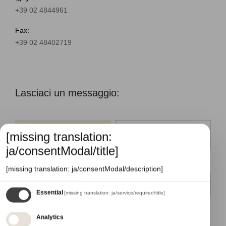
+39 02 4844961
Fax:
+39 02 48402719
Lasciaci un messaggio:
[missing translation:
情報
私たちと協力
ja/consentModal/title]
名前
[missing translation: ja/consentModal/description]
Essential
[missing translation: ja/service/required/title]
メール
Analytics