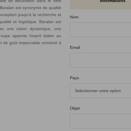
ciété de décoration dans le New
Informations
 Baralan est synonyme de qualité
onception jusqu’à la recherche et
Nom
alité et logistique. Baralan est
vec une vision dynamique, une
oupe apporte l’esprit italien au
t de goût impeccable combiné à
Email
Pays
Objet