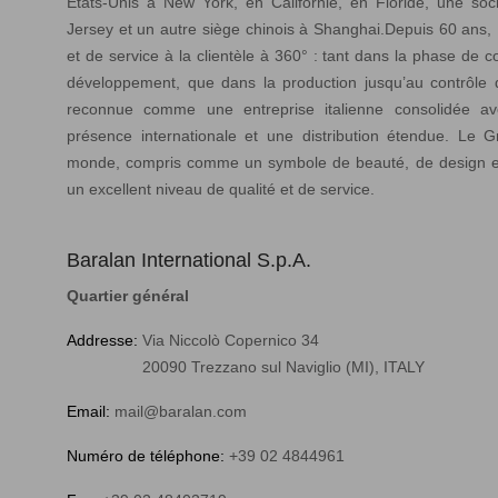
États-Unis à New York, en Californie, en Floride, une so
Jersey et un autre siège chinois à Shanghai.Depuis 60 ans,
et de service à la clientèle à 360° : tant dans la phase de c
développement, que dans la production jusqu’au contrôle qu
reconnue comme une entreprise italienne consolidée a
présence internationale et une distribution étendue. Le Gr
monde, compris comme un symbole de beauté, de design e
un excellent niveau de qualité et de service.
Baralan International S.p.A.
Quartier général
Addresse:
Via Niccolò Copernico 34
20090 Trezzano sul Naviglio (MI), ITALY
Email:
mail@baralan.com
Numéro de téléphone:
+39 02 4844961