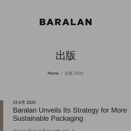
出版
Home
出版 2026
19 6月 2026
Baralan Unveils Its Strategy for More
Sustainable Packaging
At Luxe Pack in Paris with an
[...]