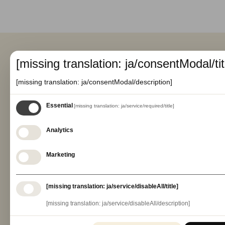
[missing translation: ja/consentModal/tit
[missing translation: ja/consentModal/description]
Essential
[missing translation: ja/service/required/title]
Analytics
Marketing
利用規約
[missing translation: ja/service/disableAll/title]
[missing translation: ja/service/disableAll/description]