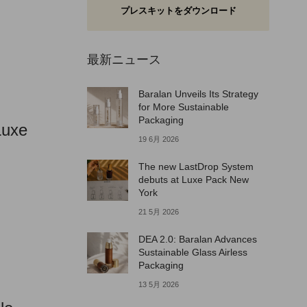
プレスキットをダウンロード
最新ニュース
Baralan Unveils Its Strategy
for More Sustainable
Packaging
Luxe
19 6月 2026
The new LastDrop System
debuts at Luxe Pack New
York
21 5月 2026
DEA 2.0: Baralan Advances
Sustainable Glass Airless
Packaging
13 5月 2026