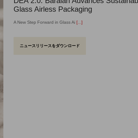
DEA 2.0: Baralan Advances Sustainab
Glass Airless Packaging
A New Step Forward in Glass Ai
[...]
ニュースリリースをダウンロード