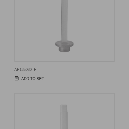
AP135080--F-
ADD TO SET