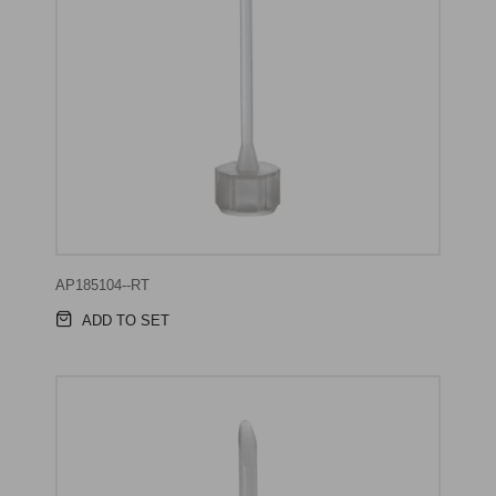
AP185104--RT
ADD TO SET