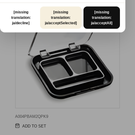
[missing
[missing
[missing
translation:
translation:
translation:
ja/decline]
ja/acceptSelected]
ja/acceptAll]
A004PBAM2QPK9
ADD TO SET