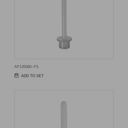
AP135080--FS
ADD TO SET