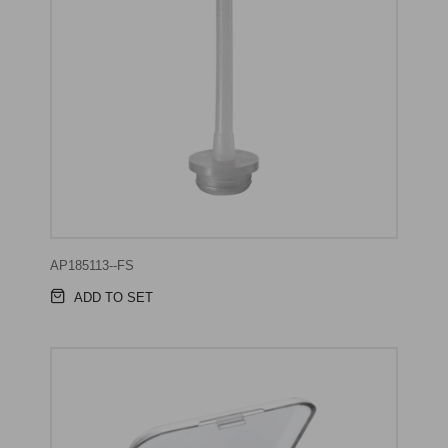
AP185113--FS
ADD TO SET