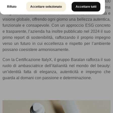
Oggi Baralan è un gruppo da oltre 1.600 prodotti attivi, 300
Rifiuto
Accettare selezionato
Accettare tutti
dipendenti e più di 1.100 clienti nel mondo. Un sistema
integrato che mette in relazione innovazione, sostenibilità e
visione globale, offrendo ogni giorno una bellezza autentica,
funzionale e consapevole. Con un approccio ESG concreto
e trasparente, l’azienda ha inoltre pubblicato nel 2024 il suo
primo report di sostenibilità, rafforzando il proprio impegno
verso un futuro in cui eccellenza e rispetto per l’ambiente
possano coesistere armoniosamente.
Con la Certificazione ItalyX, il gruppo Baralan rafforza il suo
ruolo di ambasciatrice dell’italianità nel mondo del beauty:
un’identità fatta di eleganza, autenticità e impegno che
guarda al domani con passione e determinazione.