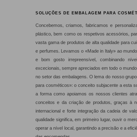
SOLUÇÕES DE EMBALAGEM PARA COSMÉ
Concebemos, criamos, fabricamos e personaliza
plástico, bem como os respetivos acessórios, p
vasta gama de produtos de alta qualidade para c
e perfumes. Levamos o «Made in Italy» ao mundo,
e bom gosto irrepreensível, combinando níve
excecionais, sempre apreciados em todo o mund
no setor das embalagens. O lema do nosso grup
para cosméticos»: o conceito subjacente a esta 
a forma como apoiamos os nossos clientes atr
conceitos e da criação de produtos, graças à n
internacional e forte integração da cadeia de val
qualidade significa, em primeiro lugar, ouvir o me
operar a nível local, garantindo a precisão e a efic
das encomendas.