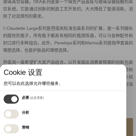
玻璃真空容器。DEA系列是第一个填充产品直接与玻璃容器接触的真
空系统，它是通过创新的制造工艺开发的，大大降低了能源消耗，消
除了对润滑剂的需求。
 Claudette Large系列是芭偌岚标准包装系列的扩展，是一系列细长
的圆柱形瓶子，所有瓶子都具有相同的瓶颈饰面，可以与各种配件和
封口进行多种组合。此外，Penelope系列和Marina系列是指甲套装的
理想选择，也是护肤品的理想选择。
芭偌岚一直希望扩大其产品组合，以开发超出消费者预期的创新包装
解决方案，其最新选择的玻璃瓶体现了该公司应对和适应行业趋势和
Cookie 设置
市场变化的承诺。公司很高兴能在LuxePack上展示其产品，并介绍
您可以在此选择允许哪些服务。
beautytude概念作为围绕美丽和可持续发展的演变和灵感的更大对话
的一部分。
必要
(总是需要)
分析
营销