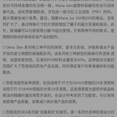
岚对可持续发展的关注相一致，Maria Jars是塑料容器的完全可回收
替代品，由优质玻璃制成，并包括一部分后工业回收（PIR）材料，
最大限度地减少浪费。最近，随着Maria Jar 150和200的推出，该系
列扩大了，通过特殊尺寸的大颈部增加了罐子的最大容量和直径。此
外，玻璃罐可以与新型筛分器70组合使用。它有两种不同的款式，是
理想的粉状护肤和彩妆产品的配件。
 Olivia Slim 系列有三种不同的体积，是专为彩妆、护肤和香水产品
开发的波士顿圆形玻璃瓶系列。该系列有三种颜色的玻璃可供选择:透
明、钴蓝和琥珀色，后者的PCR材料含量高达40%。这种组合功能的
范围扩大了芭偌岚的药妆产品包装，同时满足客户的审美偏好和功能
需求。
 芭偌岚提供各种滴管，包括适用于尺寸为24/410颈瓶的24牙滴管和
适用于尺寸18/400颈瓶的大型19牙滴管，这些滴管是为提供护肤品和
精油的精确剂量应用而开发的。在设计时考虑到了功能性，可以有效
地管理产品用量，显著减少高价值产品的浪费。
 芭偌岚的DEA系列是“发展真空”的缩写，是一系列为多种应用设计的