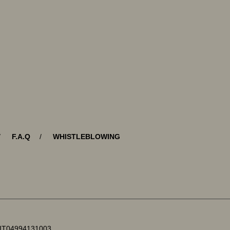
F.A.Q
WHISTLEBLOWING
P IT04994131003