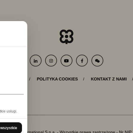
RYWATNOŚCI
POLITYKA COOKIES
KONTAKT Z NAMI
kie usługi.
 wszystkie
6 Baralan International S.p.a. - Wszystkie prawa zastrzeżone
- Nr NI